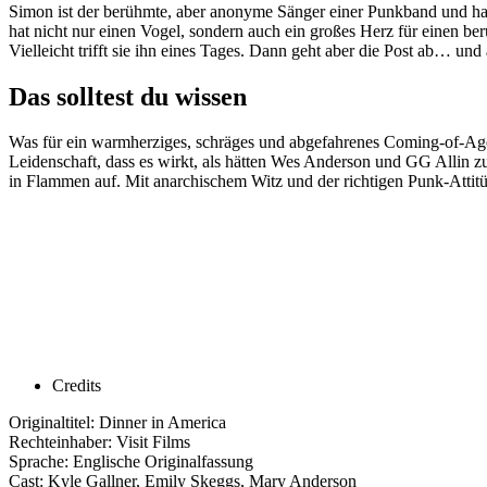
Simon ist der berühmte, aber anonyme Sänger einer Punkband und hat
hat nicht nur einen Vogel, sondern auch ein großes Herz für einen b
Vielleicht trifft sie ihn eines Tages. Dann geht aber die Post ab… und 
Das solltest du wissen
Was für ein warmherziges, schräges und abgefahrenes Coming-of-Age-
Leidenschaft, dass es wirkt, als hätten Wes Anderson und GG Allin 
in Flammen auf. Mit anarchischem Witz und der richtigen Punk-Attitüd
Credits
Originaltitel: Dinner in America
Rechteinhaber: Visit Films
Sprache: Englische Originalfassung
Cast: Kyle Gallner, Emily Skeggs, Mary Anderson