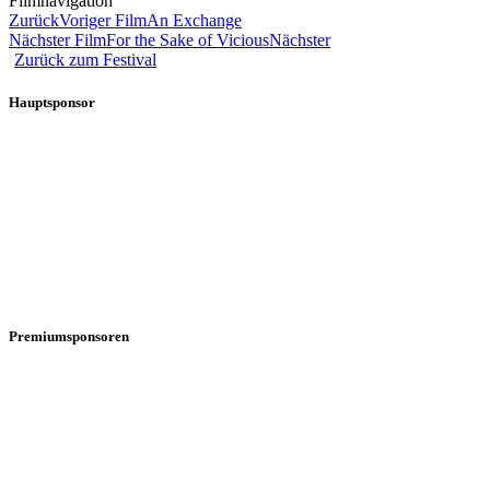
Filmnavigation
Zurück
Voriger Film
An Exchange
Nächster Film
For the Sake of Vicious
Nächster
Zurück zum Festival
Hauptsponsor
Premiumsponsoren