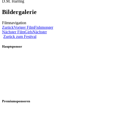
D.M. Harring
Bildergalerie
Filmnavigation
Zurück
Voriger Film
Fishmonger
Nächster Film
Girls
Nächster
Zurück zum Festival
Hauptsponsor
Premiumsponsoren