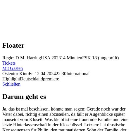
Floater
Regie: D.M. Harring
USA 2023
14 Minuten
FSK 18 (ungeprüft)
Tickets
Mit Gästen
Ostentor Kino
Fr. 12.04.2024
22:30
International
Highlight
Deutschlandpremiere
Schließen
Darum geht es
Ja, das ist mal beschissen, könnte man sagen: Gerade noch war der
Vater dabei, richtig einen abzuseilen, da fällt er Augenblicke später
mausetot vom Klosett. Was bleibt ist eine trauernde Familie und eine
letzte Hinterlassenschaft in der Kloschüssel. Letztere hat drastische
Konsequenzen für Philip, den traumatisierten Sohn der Familie, der