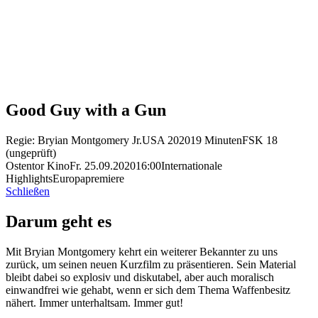
Good Guy with a Gun
Regie: Bryian Montgomery Jr.
USA 2020
19 Minuten
FSK 18
(ungeprüft)
Ostentor Kino
Fr. 25.09.2020
16:00
Internationale
Highlights
Europapremiere
Schließen
Darum geht es
Mit Bryian Montgomery kehrt ein weiterer Bekannter zu uns
zurück, um seinen neuen Kurzfilm zu präsentieren. Sein Material
bleibt dabei so explosiv und diskutabel, aber auch moralisch
einwandfrei wie gehabt, wenn er sich dem Thema Waffenbesitz
nähert. Immer unterhaltsam. Immer gut!