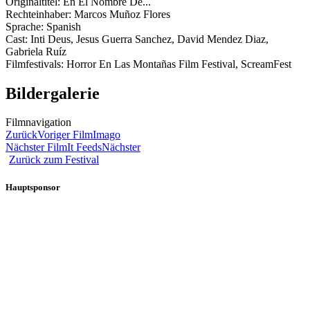
Originaltitel: En El Nombre De...
Rechteinhaber: Marcos Muñoz Flores
Sprache: Spanish
Cast: Inti Deus, Jesus Guerra Sanchez, David Mendez Diaz,
Gabriela Ruíz
Filmfestivals: Horror En Las Montañas Film Festival, ScreamFest
Bildergalerie
Filmnavigation
Zurück
Voriger Film
Imago
Nächster Film
It Feeds
Nächster
Zurück zum Festival
Hauptsponsor