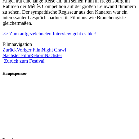
Angel trat eine lange Reise an, um seinen Film in Regensburg im
Rahmen der Méliès Competition auf der großen Leinwand flimmern
zu sehen. Der sympathische Regisseur aus den Kanaren war ein
interessanter Gesprächspartner für Filmfans wie Branchengäste
gleichermaßen.
>> Zum aufgezeichneten Interview geht es hier!
Filmnavigation
Zurück
Voriger Film
Night Crawl
Nächster Film
Reborn
Nächster
Zurück zum Festival
Hauptsponsor