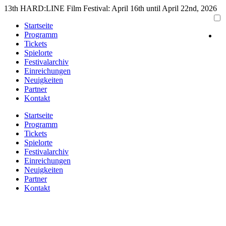
Zum
13th HARD:LINE Film Festival: April 16th until April 22nd, 2026
Inhalt
Startseite
springen
Programm
Tickets
Spielorte
Festivalarchiv
Einreichungen
Neuigkeiten
Partner
Kontakt
Startseite
Programm
Tickets
Spielorte
Festivalarchiv
Einreichungen
Neuigkeiten
Partner
Kontakt