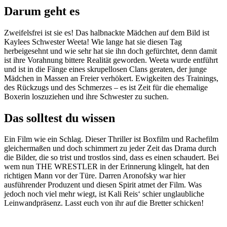
Darum geht es
Zweifelsfrei ist sie es! Das halbnackte Mädchen auf dem Bild ist
Kaylees Schwester Weeta! Wie lange hat sie diesen Tag
herbeigesehnt und wie sehr hat sie ihn doch gefürchtet, denn damit
ist ihre Vorahnung bittere Realität geworden. Weeta wurde entführt
und ist in die Fänge eines skrupellosen Clans geraten, der junge
Mädchen in Massen an Freier verhökert. Ewigkeiten des Trainings,
des Rückzugs und des Schmerzes – es ist Zeit für die ehemalige
Boxerin loszuziehen und ihre Schwester zu suchen.
Das solltest du wissen
Ein Film wie ein Schlag. Dieser Thriller ist Boxfilm und Rachefilm
gleichermaßen und doch schimmert zu jeder Zeit das Drama durch
die Bilder, die so trist und trostlos sind, dass es einen schaudert. Bei
wem nun THE WRESTLER in der Erinnerung klingelt, hat den
richtigen Mann vor der Türe. Darren Aronofsky war hier
ausführender Produzent und diesen Spirit atmet der Film. Was
jedoch noch viel mehr wiegt, ist Kali Reis‘ schier unglaubliche
Leinwandpräsenz. Lasst euch von ihr auf die Bretter schicken!