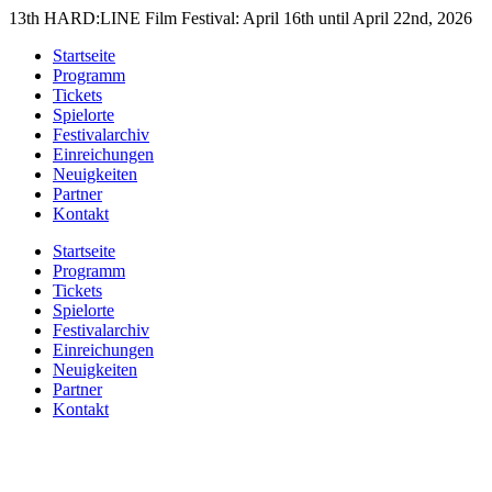
Zum
13th HARD:LINE Film Festival: April 16th until April 22nd, 2026
Inhalt
Startseite
springen
Programm
Tickets
Spielorte
Festivalarchiv
Einreichungen
Neuigkeiten
Partner
Kontakt
Startseite
Programm
Tickets
Spielorte
Festivalarchiv
Einreichungen
Neuigkeiten
Partner
Kontakt