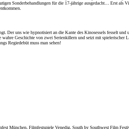
r blutigen Sonderbehandlungen für die 17-jährige ausgedacht… Erst als 
u entkommen.
engt. Der uns wie hypnotisiert an die Kante des Kinosessels fesselt un
ahre Geschichte von zwei Serienkillern und setzt mit spielerischer Le
oungs Regiedebüt muss man sehen!
ilmfest München, Filmfestspiele Venedig, South by Southwest Film Festiv