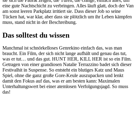
sie sich die Fabrik zeigen, die Türen, die Gänge, einfach alles, um
eine gute Nachtschicht zu verbringen. Alles läuft glatt, doch der Van
am sonst leeren Parkplatz irritiert sie. Dass dieser Job so seine
Tücken hat, war klar, aber dass sie plötzlich um ihr Leben kämpfen
muss, stand nicht in der Beschreibung.
Das solltest du wissen
Manchmal ist schnörkelloses Genrekino einfach das, was man
braucht. Ein Film, der sich nicht lange aufhält und genau das tut,
was er tut… und das gut. HUNT HER, KILL HER ist so ein Film.
Getragen von einer grandiosen Natalie Terrazzino badet sich dieser
Festivalhit in Suspense. So entsteht ein blutiges Katz und Maus
Spiel, ohne die ganz große Gore-Keule auszupacken und lenkt
damit den Fokus auf das, was er am besten kann: Maximalen
Unterhaltungswert bei einer atemlosen Verfolgungsjagd. So muss
das!