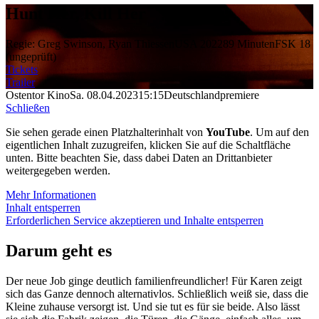
Hunt Her, Kill Her
Regie: Greg Swinson, Ryan Thiessen
USA 2022
89 Minuten
FSK 18
(ungeprüft)
Tickets
Trailer
Ostentor Kino
Sa. 08.04.2023
15:15
Deutschlandpremiere
Schließen
Sie sehen gerade einen Platzhalterinhalt von
YouTube
. Um auf den
eigentlichen Inhalt zuzugreifen, klicken Sie auf die Schaltfläche
unten. Bitte beachten Sie, dass dabei Daten an Drittanbieter
weitergegeben werden.
Mehr Informationen
Inhalt entsperren
Erforderlichen Service akzeptieren und Inhalte entsperren
Darum geht es
Der neue Job ginge deutlich familienfreundlicher! Für Karen zeigt
sich das Ganze dennoch alternativlos. Schließlich weiß sie, dass die
Kleine zuhause versorgt ist. Und sie tut es für sie beide. Also lässt