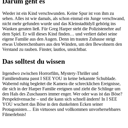
Darum geht es
Wieder ist ein Kind verschwunden. Keine Spur ist von ihm zu
sehen. Alles ist wie damals, als schon einmal ein Junge verschwand,
nicht mehr gefunden wurde und das Kleinstadtidyll gehörig ins
Wanken geraten ließ. Für Greg Harper steht die Polizistenehre auf
dem Spiel. Er will dieses Kind finden… und verliert dabei seine
eigene Familie aus den Augen. Denn im trauten Zuhause steigt
etwas Unberechenbares aus den Wänden, um den Bewohnern den
Verstand zu rauben. Finster, lautlos, unsichtbar.
Das solltest du wissen
Irgendwo zwischen Horrorfilm, Mystery-Thriller und
Familiendrama passt I SEE YOU in keine bekannte Schublade.
Wabernd ruhig begleitet die Kamera die schrecklichen Ereignisse,
die sich in der Harper Familie ereignen und zieht die Schlinge um
den Hals des Zuschauers immer enger. Wer oder was ist das Böse?
Perspektivensache – und die kann sich schnell ändern! In I SEE
YOU wuchert das Böse in den dunkelsten Ecken seiner
Protagonisten… Ein virtuoses und vollkommen unvorhersehbares
Filmerlebnis!