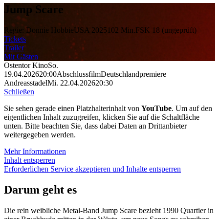
Jump Scare
Regie: Donnie Hobbie
USA 2025
102 Min.
FSK 18 (ungeprüft)
Tickets
Trailer
Mit Gästen
Ostentor Kino
So.
19.04.2026
20:00
Abschlussfilm
Deutschlandpremiere
Andreasstadel
Mi. 22.04.2026
20:30
Schließen
Sie sehen gerade einen Platzhalterinhalt von
YouTube
. Um auf den
eigentlichen Inhalt zuzugreifen, klicken Sie auf die Schaltfläche
unten. Bitte beachten Sie, dass dabei Daten an Drittanbieter
weitergegeben werden.
Mehr Informationen
Inhalt entsperren
Erforderlichen Service akzeptieren und Inhalte entsperren
Darum geht es
Die rein weibliche Metal-Band Jump Scare bezieht 1990 Quartier in