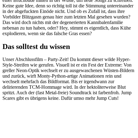
einer Bruchbude mitten in der Wüste, um neue Songs zu schreiben.
Keine gute Idee, denn so richtig toll ist die Stimmung untereinander
in der abgefuckten Einöde nicht. Und ob es Zufall ist, dass ihre
Vorbilder Blitzgasm genau hier zum letzten Mal gesehen wurden?
Das wird doch nichts mit der degenerierten Kannibalenfamilie
nebenan zu tun haben, oder? Hey, stimmt es eigentlich, dass Kühe
explodieren, wenn sie das falsche Gras essen?
Das solltest du wissen
Unser Abschlussfilm – Party-Zeit! Da kommt dieser wilde Hyper-
Style-Streifen wie gerufen. Visuell ist er ein Fest der Extreme: Von
greller Neon-Optik wechselt er zu ausgewaschenen Wüsten-Bildern
und zurück, wirft Monty-Python-artige Animationen rein und
wechselt mehrfach das Bildformat. Bis er irgendwann zur
delirierenden TCM-Hommage wird. In der hektoliterweise Blut
spritzt. Auch der (fast Metal-freie) Soundtrack ist farbenfroh. Jump
Scares gibt es übrigens keine. Dafür umso mehr Jump Cuts!