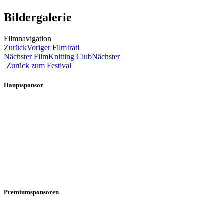
Bildergalerie
Filmnavigation
Zurück
Voriger Film
Irati
Nächster Film
Knitting Club
Nächster
Zurück zum Festival
Hauptsponsor
Premiumsponsoren