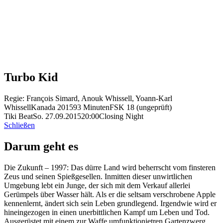
Turbo Kid
Regie: François Simard, Anouk Whissell, Yoann-Karl
Whissell
Kanada 2015
93 Minuten
FSK 18 (ungeprüft)
Tiki Beat
So. 27.09.2015
20:00
Closing Night
Schließen
Darum geht es
Die Zukunft – 1997: Das dürre Land wird beherrscht vom finsteren
Zeus und seinen Spießgesellen. Inmitten dieser unwirtlichen
Umgebung lebt ein Junge, der sich mit dem Verkauf allerlei
Gerümpels über Wasser hält. Als er die seltsam verschrobene Apple
kennenlernt, ändert sich sein Leben grundlegend. Irgendwie wird er
hineingezogen in einen unerbittlichen Kampf um Leben und Tod.
Ausgerüstet mit einem zur Waffe umfunktionietren Gartenzwerg