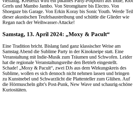
vielfältig. Kredenzt wird ein pikantes Party-Potpourri aus Indie, Riot
Grrrls und Mambo Jambo. Von Stromgitarre bis Electro. Von
Shoegaze bis Garage. Von Erkin Koray bis Sonic Youth. Werde Teil
dieser akustischen Teufelsaustreibung und schüttle die Glieder wie
Regan nach der Weihwasser-Attacke!
Samstag, 13. April 2024:
„Moxy & Pacult“
Eine Tradition bricht. Bislang fand ganz klassischer Weise am
Samstag Abend die Sublime Party in der Kinokneipe statt. Eine
Veranstaltung mit Indie-Musik zum Träumen und Schwofen. Leider
hat die regionale Veranstaltungsreihe den Betrieb eingestellt.
Schade! „Moxy & Pacult“, zwei DJs aus dem Wirkungskreis des
Sublime, wollen es sich dennoch nicht nehmen lassen und bringen
zu Kunstnebel und Schwarzlicht die Plattenteller zum Glühen. Auf
die Hörmuscheln gibt’s Post-Punk, New Wave und schaurig-schöne
Kuriositäten.