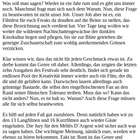
Was soll man sagen? Wieder ist ein Jahr rum und es gibt uns immer
noch. Manchmal fragt man sich nach dem Warum. Nun, diese Frage
zu beantworten ist nicht unser Job. Unser Job aber ist es, ein
Filmfest für euch Freaks da draußen auf die Beine zu stellen, das
diese Bezeichnung auch verdient hat. Vier Tage lang wollen wir
weiter die wildesten Nachtschattengewächse der dunklen
Kinokultur hegen und pflegen, bis sie zur Blüte getrieben die
geneigte Zuschauerschaft zum wohlig anerkennenden Grinsen
verzücken.
Klar wissen wir, dass das nicht für jeden Geschmack etwas ist. Zu
derbe kommt das Genre oft daher. Allerdings, das zeigten die letzten
zehn Ausgaben des Festivals sehr deutlich, findet sich gerade im
endlosen Pool der Kreativität immer wieder auch ein Film, der dir,
dir und dir gefallen kann. Dazwischen lauern allerdings auch
grimmige Bastarde, die selbst den eingefleischtesten Fan an den
Rand seiner filmischen Toleranz treiben. Muss das so? Kann das
nicht anders? Nun, es ist halt so. Warum? Auch diese Frage müssen
alle für sich selbst beantworten.
Es hilft auf jeden Fall gut zuzuhören. Denn natürlich haben wir zu
den 13 Langfilmen und 16 Kurzfilmen auch wieder Gäste
eingeladen. Die Jury für den Méliès D’Argent wird sicher auch was
zu sagen haben. Die wichtigste Meinung, nämlich eure, werden wir
ebenso zu hören bekommen. Fakt ist: Bunt ist das Genre und