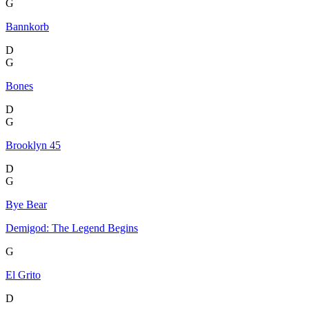
G
Bannkorb
D
G
Bones
D
G
Brooklyn 45
D
G
Bye Bear
Demigod: The Legend Begins
G
El Grito
D