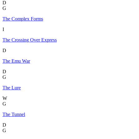
D
G
The Complex Forms
I
The Crossing Over Express
D
The Emu War
D
G
The Lure
W
G
The Tunnel
D
G