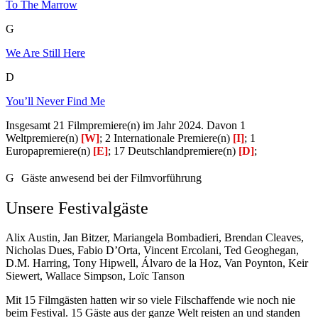
To The Marrow
G
We Are Still Here
D
You’ll Never Find Me
Insgesamt 21 Filmpremiere(n) im Jahr 2024. Davon 1
Weltpremiere(n)
[W]
; 2 Internationale Premiere(n)
[I]
; 1
Europapremiere(n)
[E]
; 17 Deutschlandpremiere(n)
[D]
;
G
Gäste anwesend bei der Filmvorführung
Unsere Festivalgäste
Alix Austin, Jan Bitzer, Mariangela Bombadieri, Brendan Cleaves,
Nicholas Dues, Fabio D’Orta, Vincent Ercolani, Ted Geoghegan,
D.M. Harring, Tony Hipwell, Álvaro de la Hoz, Van Poynton, Keir
Siewert, Wallace Simpson, Loïc Tanson
Mit 15 Filmgästen hatten wir so viele Filschaffende wie noch nie
beim Festival. 15 Gäste aus der ganze Welt reisten an und standen