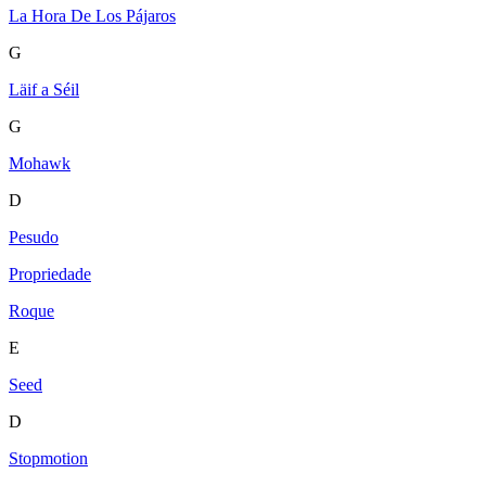
La Hora De Los Pájaros
G
Läif a Séil
G
Mohawk
D
Pesudo
Propriedade
Roque
E
Seed
D
Stopmotion