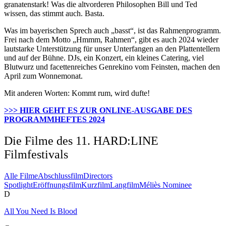
granatenstark! Was die altvorderen Philosophen Bill und Ted
wissen, das stimmt auch. Basta.
Was im bayerischen Sprech auch „basst“, ist das Rahmenprogramm.
Frei nach dem Motto „Hmmm, Rahmen“, gibt es auch 2024 wieder
lautstarke Unterstützung für unser Unterfangen an den Plattentellern
und auf der Bühne. DJs, ein Konzert, ein kleines Catering, viel
Blutwurz und facettenreiches Genrekino vom Feinsten, machen den
April zum Wonnemonat.
Mit anderen Worten: Kommt rum, wird dufte!
>>> HIER GEHT ES ZUR ONLINE-AUSGABE DES
PROGRAMMHEFTES 2024
Die Filme des 11. HARD:LINE
Filmfestivals
Alle Filme
Abschlussfilm
Directors
Spotlight
Eröffnungsfilm
Kurzfilm
Langfilm
Méliès Nominee
D
All You Need Is Blood