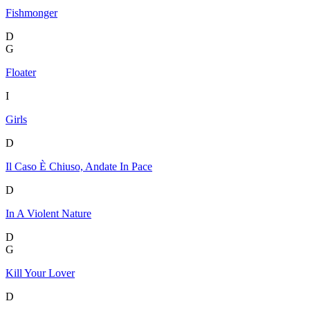
Fishmonger
D
G
Floater
I
Girls
D
Il Caso È Chiuso, Andate In Pace
D
In A Violent Nature
D
G
Kill Your Lover
D