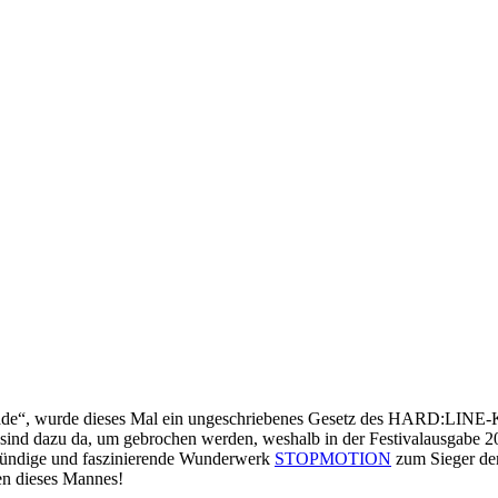
de“, wurde dieses Mal ein ungeschriebenes Gesetz des HARD:LINE-Kode
nd dazu da, um gebrochen werden, weshalb in der Festivalausgabe 202
gründige und faszinierende Wunderwerk
STOPMOTION
zum Sieger der
nen dieses Mannes!