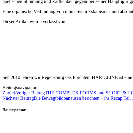
poetischen Stimmung und Zärtlichkeit gegenüber seiner Hauptfigur ge
Eine organische Verbindung von ultimativem Eskapismus und absolut
Dieser Artikel wurde verfasst von
Seit 2010 lehren wir Regensburg das Fürchten. HARD:LINE ist eine u
Beitragsnavigation
Zurück
Voriger Beitrag
THE COMPLEX FORMS und SHORT & HOAR
Nächster Beitrag
Die Bewegtbildbanausen berichten – ihr Recap Teil 
Hauptsponsor