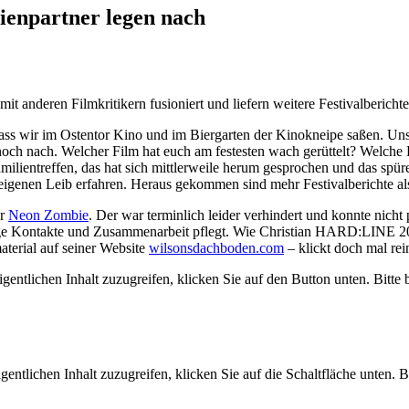
ienpartner legen nach
anderen Filmkritikern fusioniert und liefern weitere Festivalberichte
, dass wir im Ostentor Kino und im Biergarten der Kinokneipe saßen. Uns
r noch nach. Welcher Film hat euch am festesten wach gerüttelt? Wel
ilientreffen, das hat sich mittlerweile herum gesprochen und das spür
 eigenen Leib erfahren. Heraus gekommen sind mehr Festivalberichte 
er
Neon Zombie
. Der war terminlich leider verhindert und konnte nich
Kontakte und Zusammenarbeit pflegt. Wie Christian HARD:LINE 2026 f
aterial auf seiner Website
wilsonsdachboden.com
– klickt doch mal rei
gentlichen Inhalt zuzugreifen, klicken Sie auf den Button unten. Bitte
gentlichen Inhalt zuzugreifen, klicken Sie auf die Schaltfläche unten. 