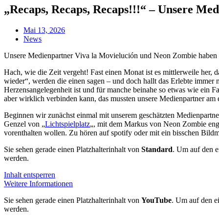
„Recaps, Recaps, Recaps!!!“ – Unsere Med
Mai 13, 2026
News
Unsere Medienpartner Viva la Movielución und Neon Zombie haben mit 
Hach, wie die Zeit vergeht! Fast einen Monat ist es mittlerweile her
wieder“, werden die einen sagen – und doch hallt das Erlebte imme
Herzensangelegenheit ist und für manche beinahe so etwas wie ein Fam
aber wirklich verbinden kann, das mussten unsere Medienpartner am
Beginnen wir zunächst einmal mit unserem geschätzten Medienpartn
Genzel von „
Lichtspielplatz
„, mit dem Markus von Neon Zombie enge 
vorenthalten wollen. Zu hören auf spotify oder mit ein bisschen Bildm
Sie sehen gerade einen Platzhalterinhalt von
Standard
. Um auf den ei
werden.
Inhalt entsperren
Weitere Informationen
Sie sehen gerade einen Platzhalterinhalt von
YouTube
. Um auf den ei
werden.