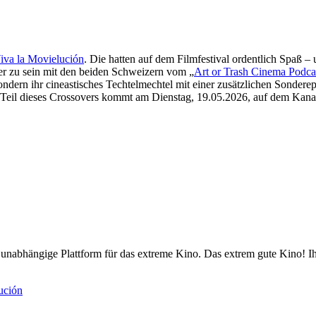
iva la Movielución
. Die hatten auf dem Filmfestival ordentlich Spaß 
r zu sein mit den beiden Schweizern vom „
Art or Trash Cinema Podca
n, sondern ihr cineastisches Techtelmechtel mit einer zusätzlichen Son
e Teil dieses Crossovers kommt am Dienstag, 19.05.2026, auf dem Kanal
nabhängige Plattform für das extreme Kino. Das extrem gute Kino! Ih
ución