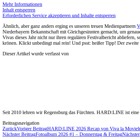
Mehr Informationen
Inhalt entsperren
Erforderlichen Service akzeptieren und Inhalte entsperren
Ähnlich, aber ganz anders erging es unseren treuen Medienpartnern
V
Niederbayern Bekanntschaft mit Gleichgesinnten gemacht, um genaue
Vivas dieses Jahr nicht nur ihren regulären Festivalbericht abliefer
krönen. Klickt unbedingt mal rein! Und psst: heißer Tipp! Der zweit
Dieser Artikel wurde verfasst von
Seit 2010 lehren wir Regensburg das Fürchten. HARD:LINE ist eine u
Beitragsnavigation
Zurück
Voriger Beitrag
HARD:LINE 2026 Recap von Viva la Moviel
Nächster Beitrag
Fotoalbum 2026 #1 – Donnerstag & Freitag
Nächster