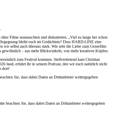
.
 über Filme austauschten und diskutierten. „Viel zu lange her schon
che Begegnung bleibt euch im Gedächtnis? Dass HARD:LINE eine
en wir selbst auch überaus stark. Wie sehr die Liebe zum Genrefilm
als gewöhnlich – aus mehr Blickwinkeln, von mehr kreativen Köpfen.
t persönlich zum Festival kommen. Stellvertretend kam Christian
and, erfahrt ihr in seinem Podcast, den wir euch natürlich nicht
n dort!
 beachten Sie, dass dabei Daten an Drittanbieter weitergegeben
Bitte beachten Sie, dass dabei Daten an Drittanbieter weitergegeben