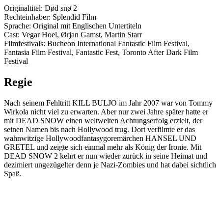
Originaltitel: Død snø 2
Rechteinhaber: Splendid Film
Sprache: Original mit Englischen Untertiteln
Cast: Vegar Hoel, Ørjan Gamst, Martin Starr
Filmfestivals: Bucheon International Fantastic Film Festival,
Fantasia Film Festival, Fantastic Fest, Toronto After Dark Film
Festival
Regie
Nach seinem Fehltritt KILL BULJO im Jahr 2007 war von Tommy
Wirkola nicht viel zu erwarten. Aber nur zwei Jahre später hatte er
mit DEAD SNOW einen weltweiten Achtungserfolg erzielt, der
seinen Namen bis nach Hollywood trug. Dort verfilmte er das
wahnwitzige Hollywoodfantasygoremärchen HANSEL UND
GRETEL und zeigte sich einmal mehr als König der Ironie. Mit
DEAD SNOW 2 kehrt er nun wieder zurück in seine Heimat und
dezimiert ungezügelter denn je Nazi-Zombies und hat dabei sichtlich
Spaß.