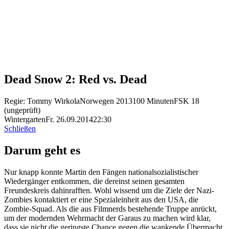
Dead Snow 2: Red vs. Dead
Regie: Tommy Wirkola
Norwegen 2013
100 Minuten
FSK 18
(ungeprüft)
Wintergarten
Fr. 26.09.2014
22:30
Schließen
Darum geht es
Nur knapp konnte Martin den Fängen nationalsozialistischer
Wiedergänger entkommen, die dereinst seinen gesamten
Freundeskreis dahinrafften. Wohl wissend um die Ziele der Nazi-
Zombies kontaktiert er eine Spezialeinheit aus den USA, die
Zombie-Squad. Als die aus Filmnerds bestehende Truppe anrückt,
um der modernden Wehrmacht der Garaus zu machen wird klar,
dass sie nicht die geringste Chance gegen die wankende Übermacht