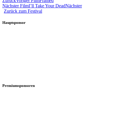
Zurück
Voriger Film
Framed
Nächster Film
I’ll Take Your Dead
Nächster
Zurück zum Festival
Hauptsponsor
Premiumsponsoren