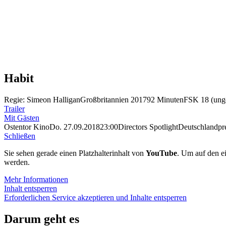
Habit
Regie: Simeon Halligan
Großbritannien 2017
92 Minuten
FSK 18 (unge
Trailer
Mit Gästen
Ostentor Kino
Do. 27.09.2018
23:00
Directors Spotlight
Deutschlandpr
Schließen
Sie sehen gerade einen Platzhalterinhalt von
YouTube
. Um auf den ei
werden.
Mehr Informationen
Inhalt entsperren
Erforderlichen Service akzeptieren und Inhalte entsperren
Darum geht es