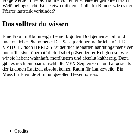
Folge werden Friedas Träume von einer schattenengelhaften Frau in
Weiß heimgesucht. Ist sie etwa mit dem Teufel im Bunde, wie es der
Pfarrer lautstark verkündet?
Das solltest du wissen
Eine Frau im Klammergriff einer bigotten Dorfgemeinschaft und
unchristlicher Phänomene: Das Set-up erinnert natürlich an THE
VVITCH, doch HERESY ist deutlich lebhafter, handlungsintensiver
und offensiver übernatürlich. Dabei präsentiert er Religion so, wie
wir sie lieben: wahnhaft, mordlüstern und absolut kaltherzig. Dazu
gibt es noch ein paar rauschhafte VFX-Sequenzen – und angesichts
der knappen Laufzeit absolut keinen Raum für Langeweile. Ein
Muss für Freunde stimmungsvollen Hexenhorrors.
Credits