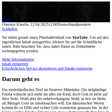
Heresy
Regie: Didier Konings
Niederlande 2024
61 Min.
FSK 18 (ungeprüft)
Trailer
Ostentor Kino
Sa. 12.04.2025
12:00
Deutschlandpremiere
Schließen
Sie sehen gerade einen Platzhalterinhalt von
YouTube
. Um auf den
eigentlichen Inhalt zuzugreifen, klicken Sie auf die Schaltfläche
unten. Bitte beachten Sie, dass dabei Daten an Drittanbieter
weitergegeben werden.
Mehr Informationen
Inhalt entsperren
Erforderlichen Service akzeptieren und Inhalte entsperren
Darum geht es
Ein niederländisches Dorf im finsteren Mittelalter. Die tiefgläubige
Frieda wünscht sich mehr als alles ein Kind, doch Gott ist nicht auf
ihrer Seite. Wohl aber der nebelverhangene Wald, in den sie flieht,
als Metzger Gelo sie missbrauchen will: Ein dämonisches Wesen
kommt ihr zu Hilfe und richtet Gelo wunderbar grausam hin. In der