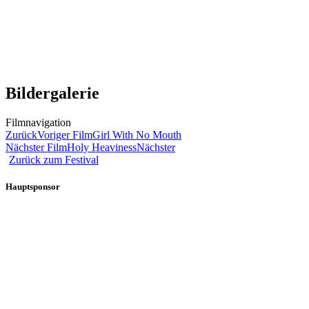
Bildergalerie
Filmnavigation
Zurück
Voriger Film
Girl With No Mouth
Nächster Film
Holy Heaviness
Nächster
Zurück zum Festival
Hauptsponsor