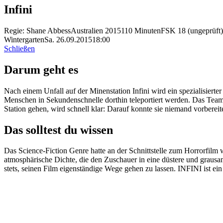
Infini
Regie: Shane Abbess
Australien 2015
110 Minuten
FSK 18 (ungeprüft)
Wintergarten
Sa. 26.09.2015
18:00
Schließen
Darum geht es
Nach einem Unfall auf der Minenstation Infini wird ein spezialisier
Menschen in Sekundenschnelle dorthin teleportiert werden. Das Team ist
Station gehen, wird schnell klar: Darauf konnte sie niemand vorbereiten
Das solltest du wissen
Das Science-Fiction Genre hatte an der Schnittstelle zum Horror
atmosphärische Dichte, die den Zuschauer in eine düstere und grausam
stets, seinen Film eigenständige Wege gehen zu lassen. INFINI ist ei