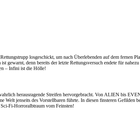
ter Rettungstrupp losgeschickt, um nach Überlebenden auf dem fernen Pl
 gewarnt, denn bereits der letzte Rettungsversuch endete für nahezu all
 – Infini ist die Hölle!
film wahrlich herausragende Streifen hervorgebracht. Von ALIEN bi
e Welt jenseits des Vorstellbaren führte. In diesen finsteren Gefilde
n Sci-Fi-Horroralbtraum vom Feinsten!