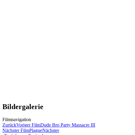
Bildergalerie
Filmnavigation
Zurück
Voriger Film
Dude Bro Party Massacre III
Nächster Film
Plague
Nächster