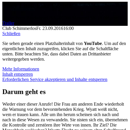
They Look Like People
Regie: Perry Blackshear
USA 2015
80 Minuten
FSK 18 (ungeprüft)
Trailer
Club Schimmerlos
Fr. 23.09.2016
16:00
Schließen
Sie sehen gerade einen Platzhalterinhalt von
YouTube
. Um auf den
eigentlichen Inhalt zuzugreifen, klicken Sie auf die Schaltfläche
unten. Bitte beachten Sie, dass dabei Daten an Drittanbieter
weitergegeben werden.
Mehr Informationen
Inhalt entsperren
Erforderlichen Service akzeptieren und Inhalte entsperren
Darum geht es
Wieder einer dieser Anrufe! Die Frau am anderen Ende wiederholt
die Warnung vor dem bevorstehenden Krieg. Wyatt weiß nicht,
wem er trauen kann. Alle um ihn herum scheinen sich nach und
nach in diese Wesen zu verwandeln. Sie nisten sich ein, übernehmen
die Kontrolle und zerstören ihre Wirte von innen. Ihr Ziel? Die