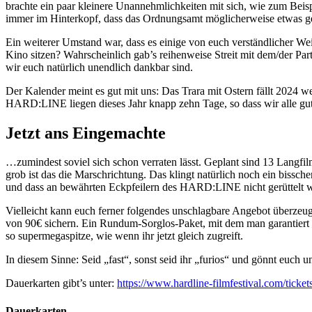
brachte ein paar kleinere Unannehmlichkeiten mit sich, wie zum Beispi
immer im Hinterkopf, dass das Ordnungsamt möglicherweise etwas g
Ein weiterer Umstand war, dass es einige von euch verständlicher We
Kino sitzen? Wahrscheinlich gab’s reihenweise Streit mit dem/der Part
wir euch natürlich unendlich dankbar sind.
Der Kalender meint es gut mit uns: Das Trara mit Ostern fällt 2024
HARD:LINE liegen dieses Jahr knapp zehn Tage, so dass wir alle gute
Jetzt ans Eingemachte
…zumindest soviel sich schon verraten lässt. Geplant sind 13 Langf
grob ist das die Marschrichtung. Das klingt natürlich noch ein bissc
und dass an bewährten Eckpfeilern des HARD:LINE nicht gerüttelt w
Vielleicht kann euch ferner folgendes unschlagbare Angebot überze
von 90€ sichern. Ein Rundum-Sorglos-Paket, mit dem man garantiert ni
so supermegaspitze, wie wenn ihr jetzt gleich zugreift.
In diesem Sinne: Seid „fast“, sonst seid ihr „furios“ und gönnt euch 
Dauerkarten gibt’s unter:
https://www.hardline-filmfestival.com/tickets
Dauerkarten