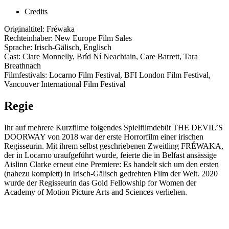
Credits
Originaltitel: Fréwaka
Rechteinhaber: New Europe Film Sales
Sprache: Irisch-Gälisch, Englisch
Cast: Clare Monnelly, Bríd Ní Neachtain, Care Barrett, Tara
Breathnach
Filmfestivals: Locarno Film Festival, BFI London Film Festival,
Vancouver International Film Festival
Regie
Ihr auf mehrere Kurzfilme folgendes Spielfilmdebüt THE DEVIL’S
DOORWAY von 2018 war der erste Horrorfilm einer irischen
Regisseurin. Mit ihrem selbst geschriebenen Zweitling FRÉWAKA,
der in Locarno uraufgeführt wurde, feierte die in Belfast ansässige
Aislinn Clarke erneut eine Premiere: Es handelt sich um den ersten
(nahezu komplett) in Irisch-Gälisch gedrehten Film der Welt. 2020
wurde der Regisseurin das Gold Fellowship for Women der
Academy of Motion Picture Arts and Sciences verliehen.