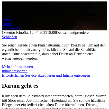
Fréwaka
Regie: Aislinn Clarke
Irland 2024
103 Min.
FSK 18 (ungeprüft)
Tickets
Trailer
Mit Gästen
Ostentor Kino
Sa. 12.04.2025
18:00
Deutschlandpremiere
Schließen
Sie sehen gerade einen Platzhalterinhalt von
YouTube
. Um auf den
eigentlichen Inhalt zuzugreifen, klicken Sie auf die Schaltfläche
unten. Bitte beachten Sie, dass dabei Daten an Drittanbieter
weitergegeben werden.
Mehr Informationen
Inhalt entsperren
Erforderlichen Service akzeptieren und Inhalte entsperren
Darum geht es
Kurz nach dem Selbstmord ihrer entfremdeten, tiefreligiösen Mutter
tritt Shoo einen Job im irischen Hinterland an: Sie soll die häusliche
Pflege einer einsiedlerischen alten Dame übernehmen. Diese gibt