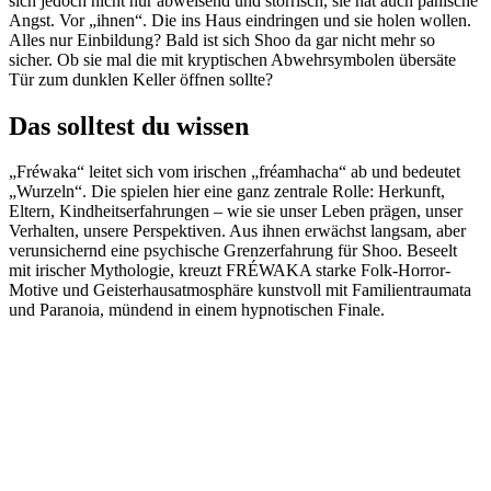
sich jedoch nicht nur abweisend und störrisch, sie hat auch panische
Angst. Vor „ihnen“. Die ins Haus eindringen und sie holen wollen.
Alles nur Einbildung? Bald ist sich Shoo da gar nicht mehr so
sicher. Ob sie mal die mit kryptischen Abwehrsymbolen übersäte
Tür zum dunklen Keller öffnen sollte?
Das solltest du wissen
„Fréwaka“ leitet sich vom irischen „fréamhacha“ ab und bedeutet
„Wurzeln“. Die spielen hier eine ganz zentrale Rolle: Herkunft,
Eltern, Kindheitserfahrungen – wie sie unser Leben prägen, unser
Verhalten, unsere Perspektiven. Aus ihnen erwächst langsam, aber
verunsichernd eine psychische Grenzerfahrung für Shoo. Beseelt
mit irischer Mythologie, kreuzt FRÉWAKA starke Folk-Horror-
Motive und Geisterhausatmosphäre kunstvoll mit Familientraumata
und Paranoia, mündend in einem hypnotischen Finale.