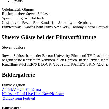
Credits
Originaltitel: Gimme
Rechteinhaber: Steven Schloss
Sprache: Englisch, Jiddisch
Cast: Taylor Pezza, Paul Kandarian, Jamie-Lynn Bernhard
Filmfestivals: Dances With Films New York, Holiday Horror Festival
Unsere Gäste bei der Filmvorführung
Steven Schloss
Steven Schloss hat an der Boston University Film- und TV-Produkti
begann seine Karriere im kommerziellen Bereich. In den letzten Jahr
Kurzfilme WRITER’S BLOCK (2023) und KATIE’S SKIN (2024).
Bildergalerie
Filmnavigation
Zurück
Voriger Film
Gaua
Nächster Film
I Live Here Now
Nächster
Zurück zum Festival
Hauptsponsor