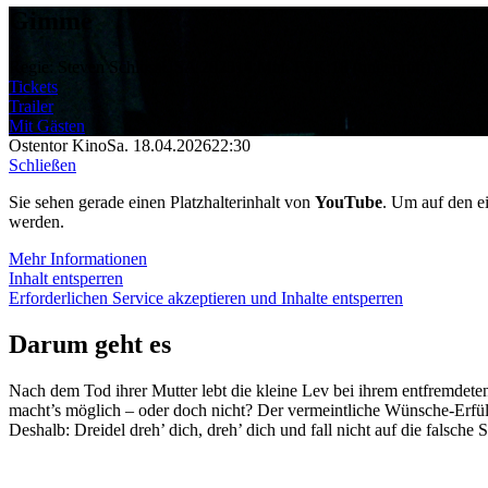
Gimme
Regie: Steven Schloss
USA 2025
14 Min.
FSK 18 (ungeprüft)
Tickets
Trailer
Mit Gästen
Ostentor Kino
Sa. 18.04.2026
22:30
Schließen
Sie sehen gerade einen Platzhalterinhalt von
YouTube
. Um auf den ei
werden.
Mehr Informationen
Inhalt entsperren
Erforderlichen Service akzeptieren und Inhalte entsperren
Darum geht es
Nach dem Tod ihrer Mutter lebt die kleine Lev bei ihrem entfremdete
macht’s möglich – oder doch nicht? Der vermeintliche Wünsche-Erfüller
Deshalb: Dreidel dreh’ dich, dreh’ dich und fall nicht auf die falsche S