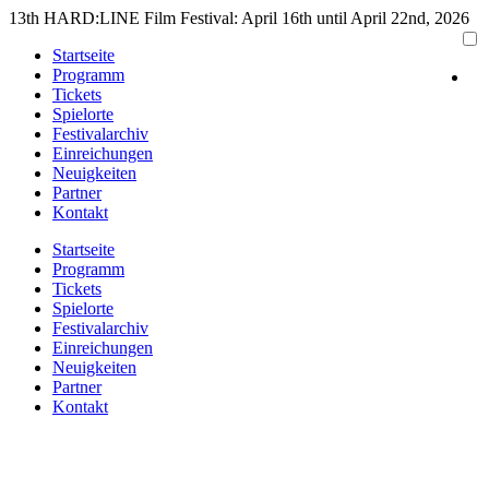
Zum
13th HARD:LINE Film Festival: April 16th until April 22nd, 2026
Inhalt
Startseite
springen
Programm
Tickets
Spielorte
Festivalarchiv
Einreichungen
Neuigkeiten
Partner
Kontakt
Startseite
Programm
Tickets
Spielorte
Festivalarchiv
Einreichungen
Neuigkeiten
Partner
Kontakt