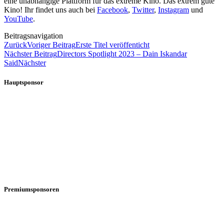
eine unabhängige Plattform für das extreme Kino. Das extrem gute
Kino! Ihr findet uns auch bei
Facebook
,
Twitter
,
Instagram
und
YouTube
.
Beitragsnavigation
Zurück
Voriger Beitrag
Erste Titel veröffenticht
Nächster Beitrag
Directors Spotlight 2023 – Dain Iskandar
Said
Nächster
Hauptsponsor
Premiumsponsoren