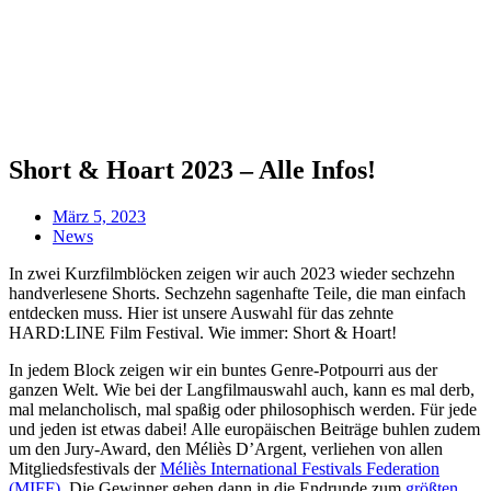
Short & Hoart 2023 – Alle Infos!
März 5, 2023
News
In zwei Kurzfilmblöcken zeigen wir auch 2023 wieder sechzehn
handverlesene Shorts. Sechzehn sagenhafte Teile, die man einfach
entdecken muss. Hier ist unsere Auswahl für das zehnte
HARD:LINE Film Festival. Wie immer: Short & Hoart!
In jedem Block zeigen wir ein buntes Genre-Potpourri aus der
ganzen Welt. Wie bei der Langfilmauswahl auch, kann es mal derb,
mal melancholisch, mal spaßig oder philosophisch werden. Für jede
und jeden ist etwas dabei! Alle europäischen Beiträge buhlen zudem
um den Jury-Award, den Méliès D’Argent, verliehen von allen
Mitgliedsfestivals der
Méliès International Festivals Federation
(MIFF)
. Die Gewinner gehen dann in die Endrunde zum
größten