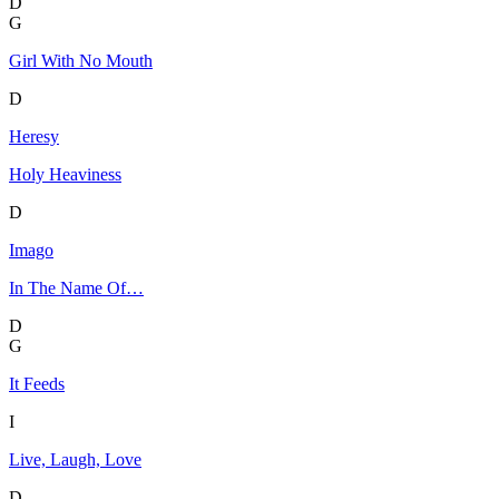
D
G
Girl With No Mouth
D
Heresy
Holy Heaviness
D
Imago
In The Name Of…
D
G
It Feeds
I
Live, Laugh, Love
D