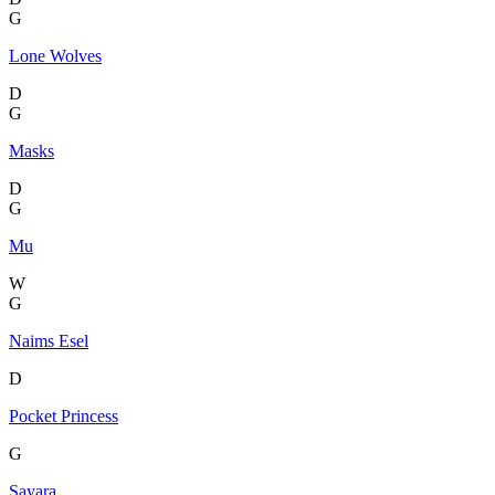
G
Lone Wolves
D
G
Masks
D
G
Mu
W
G
Naims Esel
D
Pocket Princess
G
Sayara