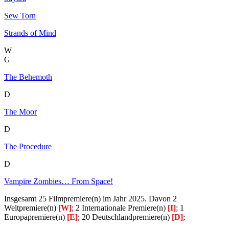
Sew Torn
Strands of Mind
W
G
The Behemoth
D
The Moor
D
The Procedure
D
Vampire Zombies… From Space!
Insgesamt 25 Filmpremiere(n) im Jahr 2025. Davon 2
Weltpremiere(n)
[W]
; 2 Internationale Premiere(n)
[I]
; 1
Europapremiere(n)
[E]
; 20 Deutschlandpremiere(n)
[D]
;