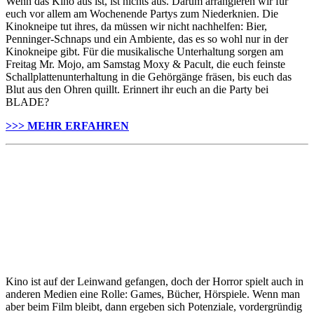
Wenn das Kino aus ist, ist nichts aus. Darum arrangieren wir für
euch vor allem am Wochenende Partys zum Niederknien. Die
Kinokneipe tut ihres, da müssen wir nicht nachhelfen: Bier,
Penninger-Schnaps und ein Ambiente, das es so wohl nur in der
Kinokneipe gibt. Für die musikalische Unterhaltung sorgen am
Freitag Mr. Mojo, am Samstag Moxy & Pacult, die euch feinste
Schallplattenunterhaltung in die Gehörgänge fräsen, bis euch das
Blut aus den Ohren quillt. Erinnert ihr euch an die Party bei
BLADE?
>>> MEHR ERFAHREN
Kino ist auf der Leinwand gefangen, doch der Horror spielt auch in
anderen Medien eine Rolle: Games, Bücher, Hörspiele. Wenn man
aber beim Film bleibt, dann ergeben sich Potenziale, vordergründig