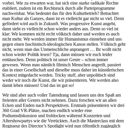
vorbei. Wie zu erwarten war, hat sich eine starke radikale Rechte
etabliert, zudem ist ein Rechtsruck durch alle Parteiprogramme
nachweisbar. Was bedeutet das für den Kulturbetrieb? Betrachtet
man Kultur als Ganzes, dann ist es vielleicht gar nicht so viel. Denn
gefördert wird auch in Zukunft. Was progressive Kunst angeht,
dann sieht es vielleicht schon wieder anders aus. Denn so viel ist
klar: Wir kommen nicht recht völkisch daher und werden es auch
nicht mehr. Wir werden immer für Humanismus einstehen und uns
gegen einen faschistisch-ideologischen Kanon stellen. Völkisch geht
nicht, wenn man das Unmenschliche anprangert … Ihr wollt nicht
schon wieder Politik lesen? Tja, dann müssen wir euch leider
enttäuschen. Denn politisch ist unser Genre – schon immer
gewesen. Wenn man nämlich filmisch Menschen angreift, passiert
das in einer Gesellschaft und dieselbe muss daher im künstlerischen
Kontext mitgedacht werden. Tricky stuff, aber unpolitisch sind
weder wir noch die Kunst, die wir präsentieren. Wir werden also
damit leben müssen! Und das ist gut so!
Wir sind aber auch voller Tatendrang und lassen uns den Spaß am
freiesten aller Genres nicht nehmen. Dazu forschen wir an allen
Ecken und Enden nach Perspektiven. Erstmals präsentieren wir drei
360 Grad VR-Plätze, machen endlich wieder eine
Podiumsdiskussion und frohlocken während Konzerten und
Aftershowpartys wie die Verrückten. Auch die Masterclass mit dem
Regisseur des Director’s Spotlight wird nun öffentlich zugänglich