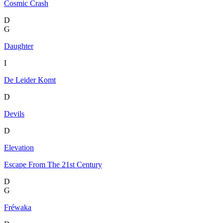
Cosmic Crash
D
G
Daughter
I
De Leider Komt
D
Devils
D
Elevation
Escape From The 21st Century
D
G
Fréwaka