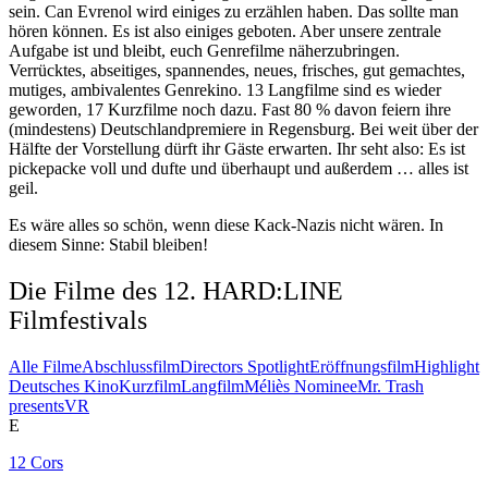
sein. Can Evrenol wird einiges zu erzählen haben. Das sollte man
hören können. Es ist also einiges geboten. Aber unsere zentrale
Aufgabe ist und bleibt, euch Genrefilme näherzubringen.
Verrücktes, abseitiges, spannendes, neues, frisches, gut gemachtes,
mutiges, ambivalentes Genrekino. 13 Langfilme sind es wieder
geworden, 17 Kurzfilme noch dazu. Fast 80 % davon feiern ihre
(mindestens) Deutschlandpremiere in Regensburg. Bei weit über der
Hälfte der Vorstellung dürft ihr Gäste erwarten. Ihr seht also: Es ist
pickepacke voll und dufte und überhaupt und außerdem … alles ist
geil.
Es wäre alles so schön, wenn diese Kack-Nazis nicht wären. In
diesem Sinne: Stabil bleiben!
Die Filme des 12. HARD:LINE
Filmfestivals
Alle Filme
Abschlussfilm
Directors Spotlight
Eröffnungsfilm
Highlight
Deutsches Kino
Kurzfilm
Langfilm
Méliès Nominee
Mr. Trash
presents
VR
E
12 Cors