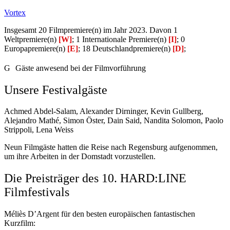
Vortex
Insgesamt 20 Filmpremiere(n) im Jahr 2023. Davon 1
Weltpremiere(n)
[W]
; 1 Internationale Premiere(n)
[I]
; 0
Europapremiere(n)
[E]
; 18 Deutschlandpremiere(n)
[D]
;
G
Gäste anwesend bei der Filmvorführung
Unsere Festivalgäste
Achmed Abdel-Salam, Alexander Dirninger, Kevin Gullberg,
Alejandro Mathé, Simon Öster, Dain Said, Nandita Solomon, Paolo
Strippoli, Lena Weiss
Neun Filmgäste hatten die Reise nach Regensburg aufgenommen,
um ihre Arbeiten in der Domstadt vorzustellen.
Die Preisträger des 10. HARD:LINE
Filmfestivals
Méliès D’Argent für den besten europäischen fantastischen
Kurzfilm: