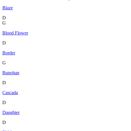
Blaze
D
G
Blood Flower
D
Border
G
Bunohan
D
Cascada
D
Daughter
D