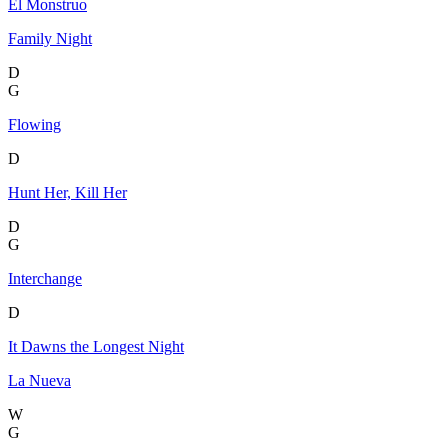
El Monstruo
Family Night
D
G
Flowing
D
Hunt Her, Kill Her
D
G
Interchange
D
It Dawns the Longest Night
La Nueva
W
G