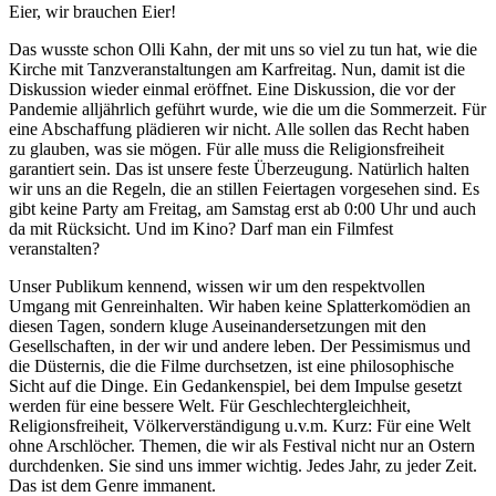
Eier, wir brauchen Eier!
Das wusste schon Olli Kahn, der mit uns so viel zu tun hat, wie die
Kirche mit Tanzveranstaltungen am Karfreitag. Nun, damit ist die
Diskussion wieder einmal eröffnet. Eine Diskussion, die vor der
Pandemie alljährlich geführt wurde, wie die um die Sommerzeit. Für
eine Abschaffung plädieren wir nicht. Alle sollen das Recht haben
zu glauben, was sie mögen. Für alle muss die Religionsfreiheit
garantiert sein. Das ist unsere feste Überzeugung. Natürlich halten
wir uns an die Regeln, die an stillen Feiertagen vorgesehen sind. Es
gibt keine Party am Freitag, am Samstag erst ab 0:00 Uhr und auch
da mit Rücksicht. Und im Kino? Darf man ein Filmfest
veranstalten?
Unser Publikum kennend, wissen wir um den respektvollen
Umgang mit Genreinhalten. Wir haben keine Splatterkomödien an
diesen Tagen, sondern kluge Auseinandersetzungen mit den
Gesellschaften, in der wir und andere leben. Der Pessimismus und
die Düsternis, die die Filme durchsetzen, ist eine philosophische
Sicht auf die Dinge. Ein Gedankenspiel, bei dem Impulse gesetzt
werden für eine bessere Welt. Für Geschlechtergleichheit,
Religionsfreiheit, Völkerverständigung u.v.m. Kurz: Für eine Welt
ohne Arschlöcher. Themen, die wir als Festival nicht nur an Ostern
durchdenken. Sie sind uns immer wichtig. Jedes Jahr, zu jeder Zeit.
Das ist dem Genre immanent.