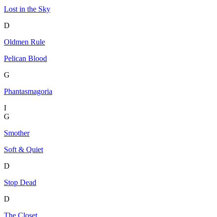
Lost in the Sky
D
Oldmen Rule
Pelican Blood
G
Phantasmagoria
I
G
Smother
Soft & Quiet
D
Stop Dead
D
The Closet