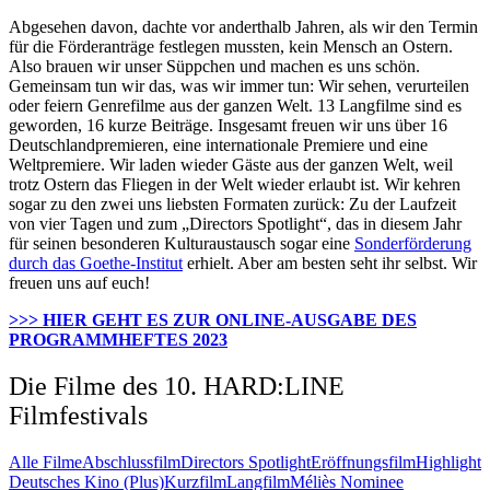
Abgesehen davon, dachte vor anderthalb Jahren, als wir den Termin
für die Förderanträge festlegen mussten, kein Mensch an Ostern.
Also brauen wir unser Süppchen und machen es uns schön.
Gemeinsam tun wir das, was wir immer tun: Wir sehen, verurteilen
oder feiern Genrefilme aus der ganzen Welt. 13 Langfilme sind es
geworden, 16 kurze Beiträge. Insgesamt freuen wir uns über 16
Deutschlandpremieren, eine internationale Premiere und eine
Weltpremiere. Wir laden wieder Gäste aus der ganzen Welt, weil
trotz Ostern das Fliegen in der Welt wieder erlaubt ist. Wir kehren
sogar zu den zwei uns liebsten Formaten zurück: Zu der Laufzeit
von vier Tagen und zum „Directors Spotlight“, das in diesem Jahr
für seinen besonderen Kulturaustausch sogar eine
Sonderförderung
durch das Goethe-Institut
erhielt. Aber am besten seht ihr selbst. Wir
freuen uns auf euch!
>>> HIER GEHT ES ZUR ONLINE-AUSGABE DES
PROGRAMMHEFTES 2023
Die Filme des 10. HARD:LINE
Filmfestivals
Alle Filme
Abschlussfilm
Directors Spotlight
Eröffnungsfilm
Highlight
Deutsches Kino (Plus)
Kurzfilm
Langfilm
Méliès Nominee