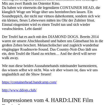
Mix aus zwei Bands ins Ostentor Kino.
Da haben wir einerseits die legendären CONTAINER HEAD, die
klanglich Woge um Woge über uns hereinbrechen lassen. Ein
Soundteppich, der nicht nur virtuos daherkommt, sondern sich wie
ein kleines, fieses Lebewesen mitten ins Ohr der Zuhörer frisst.
Einmal eingenistet wird es einen Teufel tun und sich wieder
verabschieden. Lebt damit!
Der Teufel hat es auch mit den DIAMOND DOGS. Bereits 2014
waren sie unsere Abschlussband und haben uns Gänsehaut bis in die
großen Zehen beschert. Melancholischer und zugleich wunderbar
eingängiger Roadmovie-Sound. Das Country-Noir-Duo lädt uns
ein, dem Teufel die Hand zu reichen… And the devil will never
walk away.
Wie nun diese beiden Ausnahmebands miteinander harmonieren,
das wissen selbst wir nicht. Was wir aber wissen ist, dass wir uns
unglaublich auf die Show freuen!
https://containerhead.bandcamp.com/
http://www.ddogs.club/
Impressionen vom 4. HARD:LINE Film