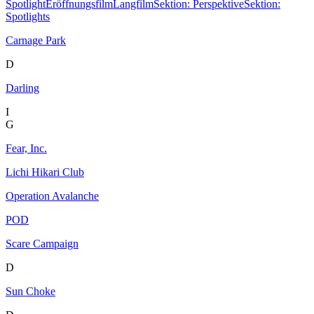
Spotlight
Eröffnungsfilm
Langfilm
Sektion: Perspektive
Sektion:
Spotlights
Carnage Park
D
Darling
I
G
Fear, Inc.
Lichi Hikari Club
Operation Avalanche
POD
Scare Campaign
D
Sun Choke