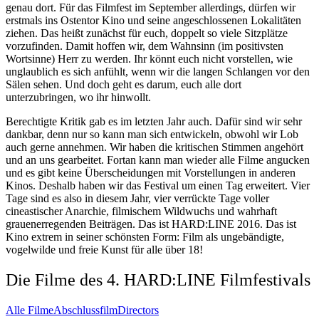
genau dort. Für das Filmfest im September allerdings, dürfen wir
erstmals ins Ostentor Kino und seine angeschlossenen Lokalitäten
ziehen. Das heißt zunächst für euch, doppelt so viele Sitzplätze
vorzufinden. Damit hoffen wir, dem Wahnsinn (im positivsten
Wortsinne) Herr zu werden. Ihr könnt euch nicht vorstellen, wie
unglaublich es sich anfühlt, wenn wir die langen Schlangen vor den
Sälen sehen. Und doch geht es darum, euch alle dort
unterzubringen, wo ihr hinwollt.
Berechtigte Kritik gab es im letzten Jahr auch. Dafür sind wir sehr
dankbar, denn nur so kann man sich entwickeln, obwohl wir Lob
auch gerne annehmen. Wir haben die kritischen Stimmen angehört
und an uns gearbeitet. Fortan kann man wieder alle Filme angucken
und es gibt keine Überscheidungen mit Vorstellungen in anderen
Kinos. Deshalb haben wir das Festival um einen Tag erweitert. Vier
Tage sind es also in diesem Jahr, vier verrückte Tage voller
cineastischer Anarchie, filmischem Wildwuchs und wahrhaft
grauenerregenden Beiträgen. Das ist HARD:LINE 2016. Das ist
Kino extrem in seiner schönsten Form: Film als ungebändigte,
vogelwilde und freie Kunst für alle über 18!
Die Filme des 4. HARD:LINE Filmfestivals
Alle Filme
Abschlussfilm
Directors