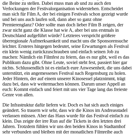
die Beine zu stellen. Dabei muss man ab und zu auch den
Verlockungen der Festivalorganisation widerstehen. Entscheidet
man sich für Film A, der bei einigen Festivals schon gezeigt wurde
und bei uns auch laufen soll, dann aber so ganz ohne
Premierenglanz? Oder sollte man doch lieber Film B zeigen, der
zwar nicht ganz die Klasse hat wie A, aber bei uns erstmals in
Deutschland aufgeführt würde? Letzteres verspricht größere
überregionale Aufmerksamkeit und macht uns die Sponsorensuche
leichter. Ersteres hingegen bedeutet, seine Erwartungen als Festival
ein klein wenig zurückzuschrauben und einfach seinen Job zu
machen: Nämlich ein Filmfest zu feiern, das es nur gibt, weil es das
Publikum dazu gibt. Ohne Leute, soviel steht fest, passiert hier gar
nichts. Schlussendlich ist es einfach eure Anwesenheit, die uns dabei
unterstützt, ein angemessenes Festival nach Regensburg zu holen.
Jeder Hintern, der auf einem unserer Kinosessel platznimmt, trägt
dazu bei, dass wir weitermachen können. Darum unser Appell an
euch: Kommt einfach und feiert mit uns vier Tage lang das freieste
Genre von allen.
Die Infrastruktur dafür liefern wir. Doch es hat sich auch einiges
geändert. So trauern wir sehr, dass wir die Kinos im Andreasstadel
verlassen müssen. Aber das Haus wurde für das Festival einfach zu
klein. Das zeigte der irre Run auf die Tickets in den letzten drei
Jahren. Trotzdem fühlen wir uns den beiden Kinos in Stadtamhof
sehr verbunden und bleiben mit der monatlichen Filmreihe auch